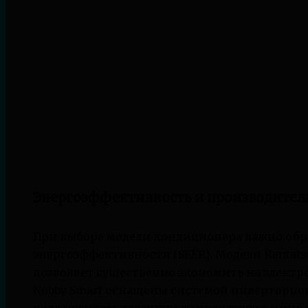
Энергоэффективность и производител
При выборе модели кондиционера важно об
энергоэффективности (SEER). Модели Kentats
позволяет существенно экономить на элект
Nobby Smart оснащены системой инверторног
поддерживать заданную температуру с мини