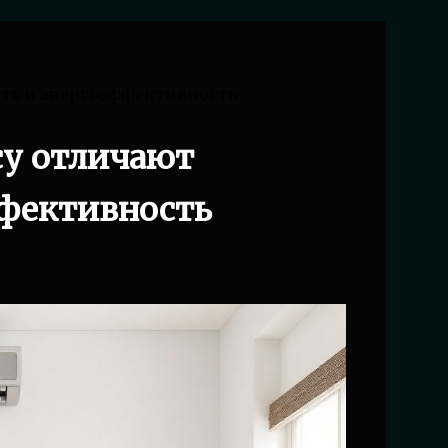
сть и энергоэффективность
су отличают
ффективность