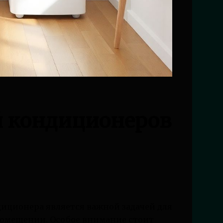
й кондиционеров
иционера является важной задачей для
омещении. Особое внимание стоит