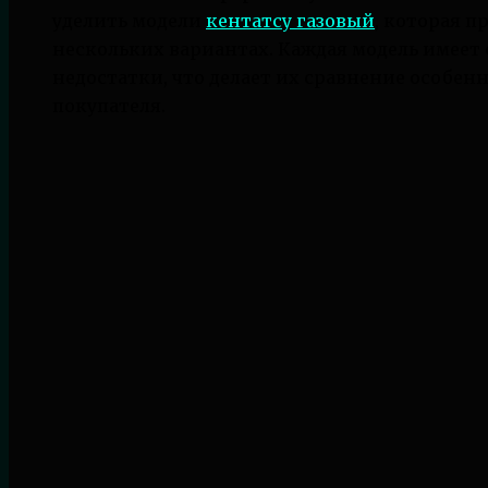
уделить модели
кентатсу газовый
, которая п
нескольких вариантах. Каждая модель имеет
недостатки, что делает их сравнение особен
покупателя.