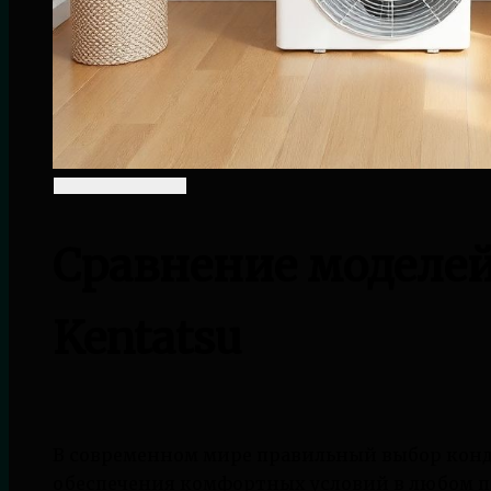
Сравнение моделе
Kentatsu
В современном мире правильный выбор конд
обеспечения комфортных условий в любом п