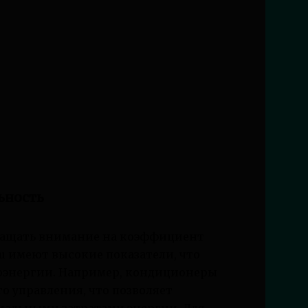
ьность
ращать внимание на коэффициент
u имеют высокие показатели, что
роэнергии. Например, кондиционеры
о управления, что позволяет
мальными затратами энергии. Для