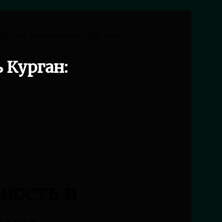
урган: развлечение для всех
 Курган:
ность и