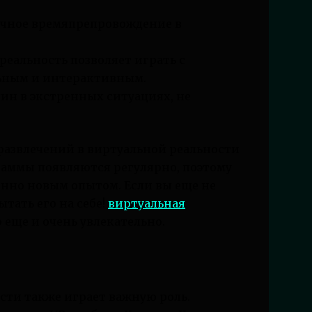
ычное времяпрепровождение в
реальность позволяет играть с
ельным и интерактивным.
ин в экстренных ситуациях, не
 развлечений в виртуальной реальности
раммы появляются регулярно, поэтому
енно новым опытом. Если вы еще не
ытать его на себе!
виртуальная
о еще и очень увлекательно.
сти также играет важную роль.