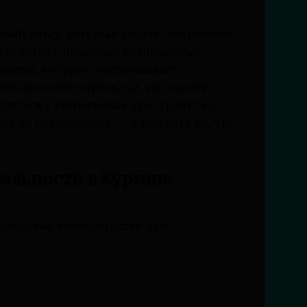
вный опыт, который создает ощущение
стигается с помощью специальных
оллеры, которые отслеживают
есколько VR-клубов, где вы можете
зиться в уникальные пространства.
ов до головоломок — и найдите то, что
альности в Кургане
ножество возможностей для