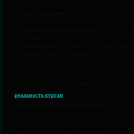
Новые ощущения:
Игра в VR превратит об
настоящее приключение.
Социальные взаимодействия:
Виртуальная 
друзьями, что делает опыт более увлекат
Безопасность:
Вы можете испытать адренал
подвергая себя настоящему риску.
Также стоит отметить, что предложения для
постоянно обновляются. Новые игры и прог
каждый визит в VR-клуб может стать соверш
посещали VR-клуб в Кургане, самое время исп
реальность курган
— это не просто весело, эт
Лучшие VR-локации в Кургане
Выбор места для игры в виртуальной реально