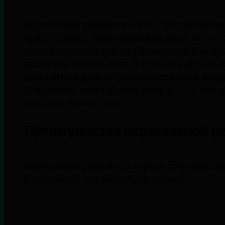
Виртуальная реальность (VR) — это иммерси
присутствия в альтернативном мире. Это до
устройств, таких как VR-гарнитуры и контр
движения пользователя. В Кургане работает н
насладиться разнообразными играми и погру
Попробуйте себя в разных жанрах — от шутер
подходит именно вам.
Преимущества виртуальной ре
Виртуальная реальность Курган открывает м
развлечений. Вот некоторые из них: