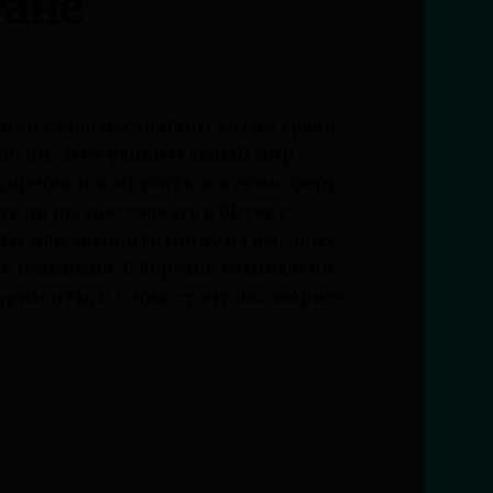
гане
урган стала настоящим хитом среди
логий. Этот удивительный мир
ущения и погрузиться в атмосферу
е ли вы участвовать в битве с
ты или устроить гонку на высоких
то возможно. В Кургане технологии
ризонты, и о них стоит поговорить