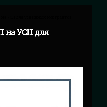
 на УСН для успешных эмигрантов
П на УСН для