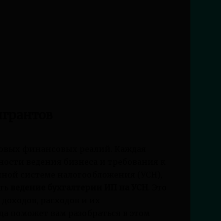
игрантов
 новых финансовых реалий. Каждая
ности ведения бизнеса и требования к
енной системе налогообложения (УСН),
ать
ведение бухгалтерии ИП на УСН
. Это
доходов, расходов и их
а поможет вам разобраться в этом