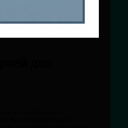
рией для
изни, но и необходимость
е в области ведения бизнеса.
трану, сталкиваются с множеством