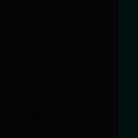
вой процедуры;
идимости морщин;
лица;
я;
ела.
 продлить эффект от процедур, что
го, аппараты микротоки используются
ях. Это дает возможность клиентам