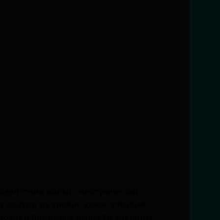
оздействия малых электрических
т клетки на уровне кожи, улучшая
ротоки помогают вывести токсины,