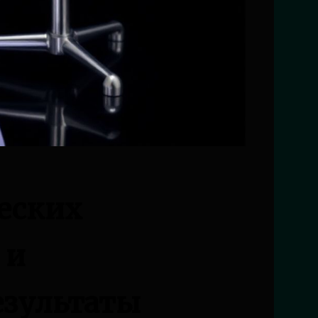
еских
 и
езультаты