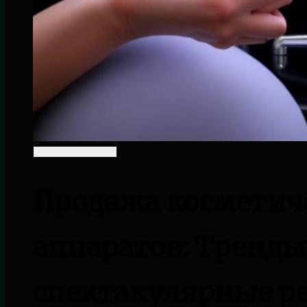
Продажа косметич
аппаратов: Тренды
спектакулярные р