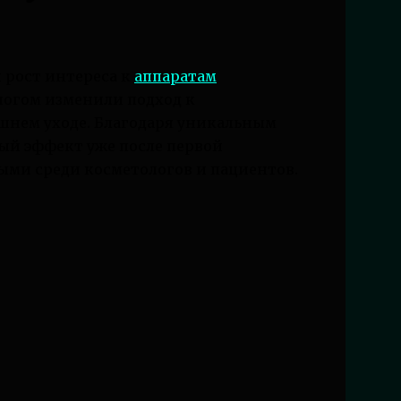
 рост интереса к
аппаратам
многом изменили подход к
шнем уходе. Благодаря уникальным
ый эффект уже после первой
ыми среди косметологов и пациентов.